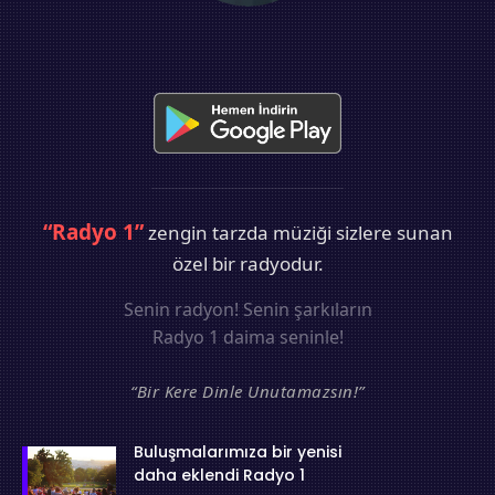
“Radyo 1”
zengin tarzda müziği sizlere sunan
özel bir radyodur.
Senin radyon! Senin şarkıların
Radyo 1 daima seninle!
“Bir Kere Dinle Unutamazsın!”
Buluşmalarımıza bir yenisi
daha eklendi Radyo 1