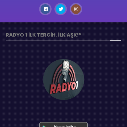
RADYO 1 İLK TERCIH, İLK AŞK!”