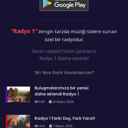
“Radyo 1”
zengin tarzda müziği sizlere sunan
özel bir radyodur.
Senin radyon! Senin şarkıların
Radyo 1 daima seninle!
“Bir Kere Dinle Unutamazsın!”
Buluşmalarımıza bir yenisi
daha eklendi Radyo 1
528
10 Mayıs 2026
Radyo 1 Farkı Duy, Fark Yarat!
444
7 Mayıs 2026