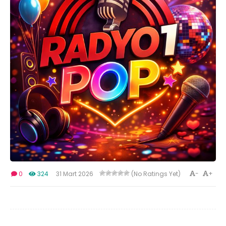
-
+
0
324
31 Mart 2026
(No Ratings Yet)